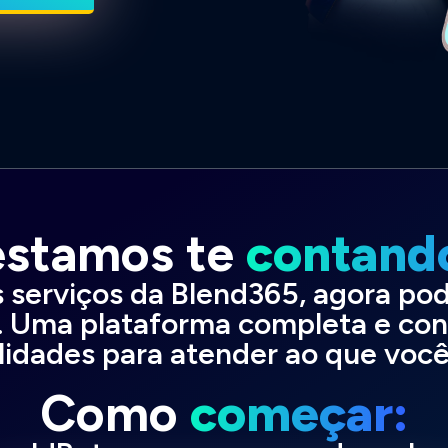
estamos te
contand
 os serviços da Blend365, agora p
. Uma plataforma completa e conf
lidades para atender ao que você
Como
começar: