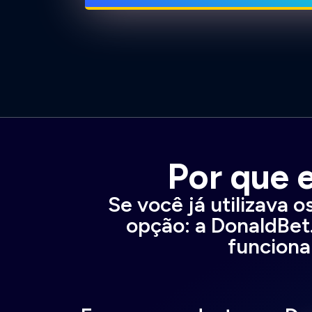
Por que 
Se você já utilizava
opção: a DonaldBet
funciona