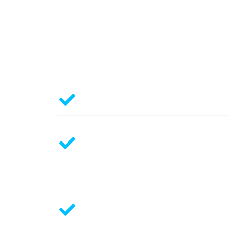
O
Ofertas Exclusivas:
Uma Ampla Seleção: 
jogos.
Segurança e Conform
regulamentação no Br