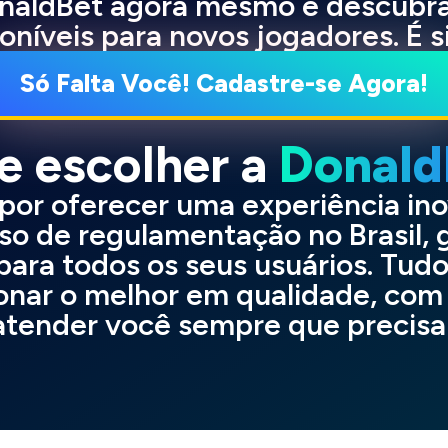
onaldBet agora mesmo e descubra
níveis para novos jogadores. É s
Só Falta Você! Cadastre-se Agora!
e escolher a
Donald
por oferecer uma experiência ino
sso de regulamentação no Brasil,
 para todos os seus usuários. Tu
onar o melhor em qualidade, com
atender você sempre que precisa